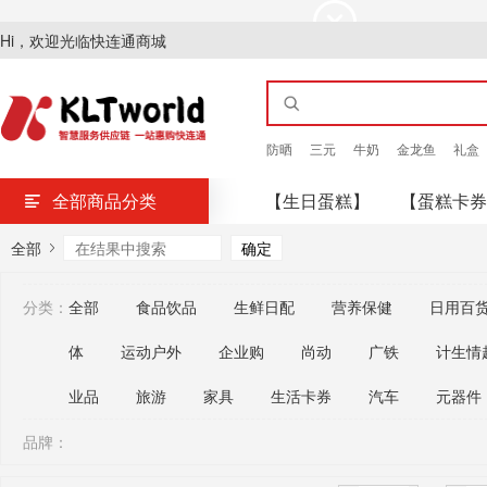
Hi，欢迎光临快连通商城
防晒
三元
牛奶
金龙鱼
礼盒
全部商品分类
【生日蛋糕】
【蛋糕卡券
全部
分类：
全部
食品饮品
生鲜日配
营养保健
日用百
体
运动户外
企业购
尚动
广铁
计生情
业品
旅游
家具
生活卡券
汽车
元器件
品牌：