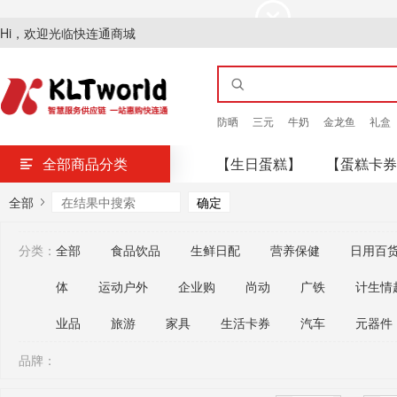
Hi，欢迎光临快连通商城
防晒
三元
牛奶
金龙鱼
礼盒
全部商品分类
【生日蛋糕】
【蛋糕卡券
全部
分类：
全部
食品饮品
生鲜日配
营养保健
日用百
体
运动户外
企业购
尚动
广铁
计生情
业品
旅游
家具
生活卡券
汽车
元器件
品牌：