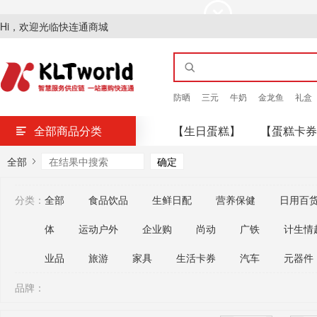
Hi，欢迎光临快连通商城
防晒
三元
牛奶
金龙鱼
礼盒
全部商品分类
【生日蛋糕】
【蛋糕卡券
全部
分类：
全部
食品饮品
生鲜日配
营养保健
日用百
体
运动户外
企业购
尚动
广铁
计生情
业品
旅游
家具
生活卡券
汽车
元器件
品牌：