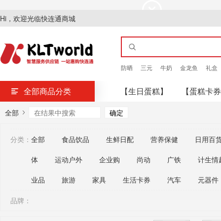
Hi，欢迎光临快连通商城
防晒
三元
牛奶
金龙鱼
礼盒
全部商品分类
【生日蛋糕】
【蛋糕卡券
全部
分类：
全部
食品饮品
生鲜日配
营养保健
日用百
体
运动户外
企业购
尚动
广铁
计生情
业品
旅游
家具
生活卡券
汽车
元器件
品牌：