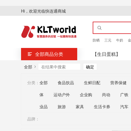
Hi，欢迎光临快连通商城
防晒
三元
牛奶
全部商品分类
【生日蛋糕】
全部
分类：
全部
食品饮品
生鲜日配
营养保健
体
运动户外
企业购
尚动
广铁
业品
旅游
家具
生活卡券
汽车
品牌：