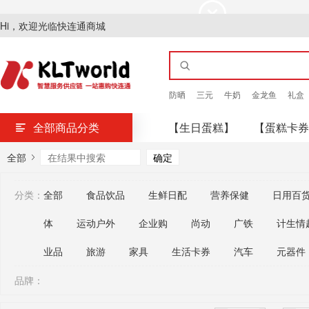
Hi，欢迎光临快连通商城
防晒
三元
牛奶
金龙鱼
礼盒
全部商品分类
【生日蛋糕】
【蛋糕卡券
全部
分类：
全部
食品饮品
生鲜日配
营养保健
日用百
体
运动户外
企业购
尚动
广铁
计生情
业品
旅游
家具
生活卡券
汽车
元器件
品牌：