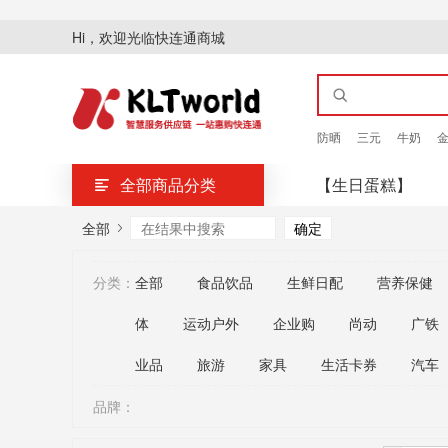
Hi，欢迎光临快连通商城
防晒
三元
牛奶
全部商品分类
【生日蛋糕】
全部
分类：
全部
食品饮品
生鲜日配
营养保健
体
运动户外
企业购
尚动
广铁
业品
旅游
家具
生活卡券
汽车
品牌：