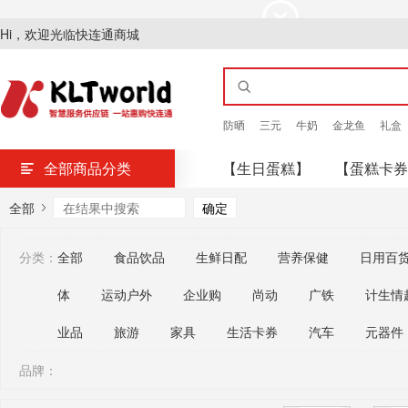
Hi，欢迎光临快连通商城
防晒
三元
牛奶
金龙鱼
礼盒
全部商品分类
【生日蛋糕】
【蛋糕卡券
全部
分类：
全部
食品饮品
生鲜日配
营养保健
日用百
体
运动户外
企业购
尚动
广铁
计生情
业品
旅游
家具
生活卡券
汽车
元器件
品牌：