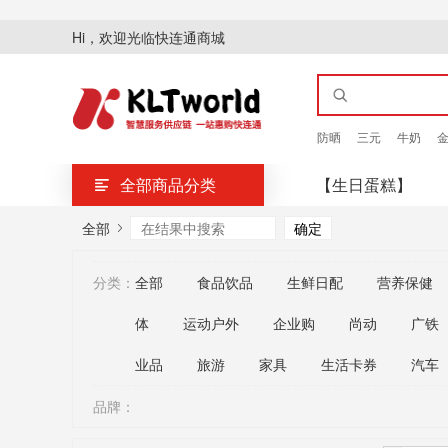
Hi，欢迎光临快连通商城
防晒
三元
牛奶
全部商品分类
【生日蛋糕】
全部
分类：
全部
食品饮品
生鲜日配
营养保健
体
运动户外
企业购
尚动
广铁
业品
旅游
家具
生活卡券
汽车
品牌：